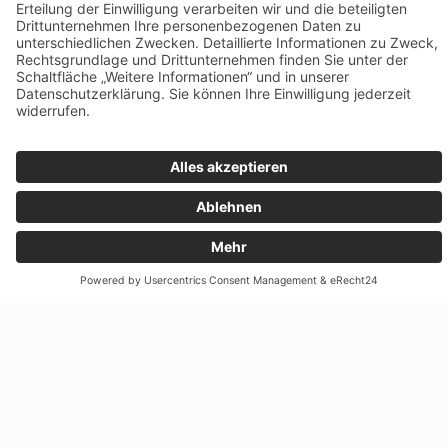
Sie die Restlaufzeit der Steuerbefreiung.
Vom geldwerten Vorteil für Elektroautos
profitieren
Wenn Sie Ihren E-Dienstwagen privat nutzen,
müssen Sie nur 0,1 % des Listenpreises als
geldwerten Vorteil versteuern. Liegt der
Bruttolistenpreis unter 60.000 Euro, sind es
sogar nur 0,5 %.
THG-Prämie für das Elektroauto beantragen
Sie können nach wie vor für Ihre gewerblich und
/ oder privat genutzten E-Autos die THG-Quote
beantragen. Diese wird 2024 auf 9% erhöht.
Alle Hintergrundinfos und eine Anleitung finden