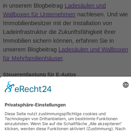
in unserem Blogbeitrag
Ladesäulen und
Wallboxen für Unternehmen
nachlesen. Und wie
Immobilienbesitzer mit der Installation von
Ladeinfrastruktur die Zukunftsfähigkeit ihrer
Immobilien sichern können, erfahren Sie in
unserem Blogbeitrag
Ladesäulen und Wallboxen
für Mehrfamilienhäuser
.
Steuerentlastung für E-Autos
Für E-Autos, die zwischen dem 18. Mai 2011
und dem 31.12.30 erstzugelassen wurden,
müssen Sie zehn Jahre keine Kfz-Steuer
zahlen. Nach Ablauf der zehn Jahre zahlen Sie
nur die Hälfte der Kfz-Steuer. Wenn Sie ein
gebrauchtes Elektroauto kaufen, übernehmen