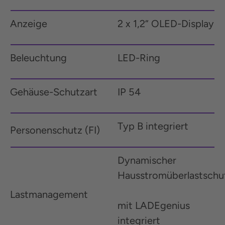
Anzeige
2 x 1,2“ OLED-Display
Beleuchtung
LED-Ring
Gehäuse-Schutzart
IP 54
Typ B integriert
Personenschutz (FI)
Dynamischer
Hausstromüberlastschu
Last­manage­ment
mit LADEgenius
integriert