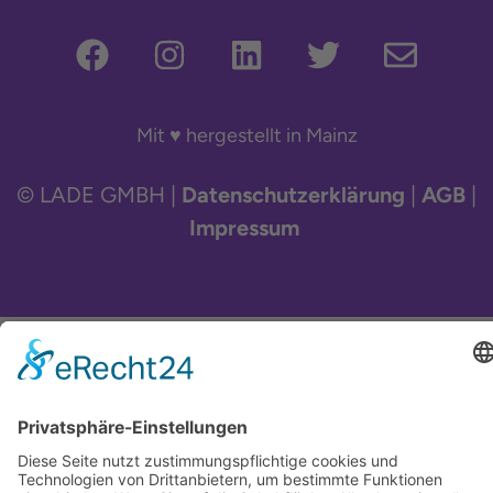
Mit ♥ hergestellt in Mainz
© LADE GMBH |
Datenschutzerklärung
|
AGB
|
Impressum