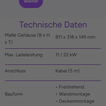
Technische Daten
Maße Gehäuse (B x H
811 x
318 x
1
49
mm
x T)
Max. Ladeleistung
11 / 22 kW
Anschluss
Kabel (5 m)
• Freistehend
Bauform
• Wandmontage
• Deckenmontage