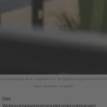
Zukunftstauglich dank Ladestation für die Eigentümergemeinschaft Bild
Isaac Quesada / unsplash
Das
Wohnungseigentumsmodernisierungsgesetz