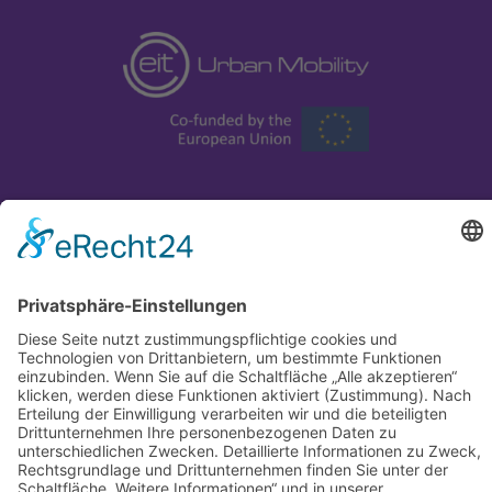
Mit ♥ hergestellt in Mainz
© LADE GMBH |
Datenschutzerklärung
|
AGB
|
Impressum