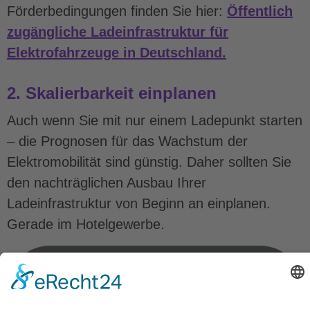
Förderbedingungen finden Sie hier:
Öffentlich
zugängliche Ladeinfrastruktur für
Elektrofahrzeuge in Deutschland.
2. Skalierbarkeit einplanen
Auch wenn Sie mit nur einem Ladepunkt starten
– die Prognosen für das Wachstum der
Elektromobilität sind günstig. Daher sollten Sie
den nachträglichen Ausbau Ihrer
Ladeinfrastruktur von Beginn an einplanen.
Gerade im Hotelgewerbe.
Mit LADE schließen Sie jederzeit
günstig und komfortabel weitere
LADEsäulen oder LADEboxen an.