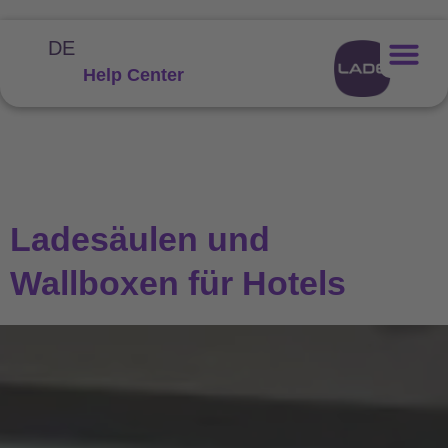
DE
Help Center
Ladesäulen und
Wallboxen für Hotels