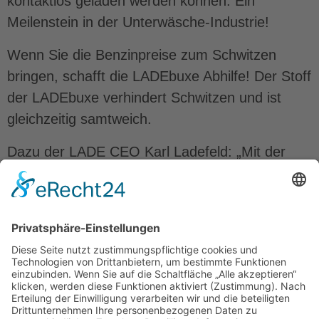
kontaktlos geladen werden können. Ein
Meilenstein in der Unterwäsche-Industrie!
Wenn Sie die Benzinpreise zum Schwitzen
bringen, schafft die LADEbuxe Abhilfe! Der Stoff
der LADEbuxe verhindert Schwitzen und ist
gleichzeitig samtweich.
Dazu der LADE CEO Karl Ladefeld: „Mit der
LADEbuxe bieten wir eine innovative Alternative
zu Marken wie Mey, Schiesser und Triumph und
wollen auch in diesem Markt zeigen, dass wir zu
den innovativsten und designstärksten Start-
Ups in Deutschland gehören.
teilen
teilen
teilen