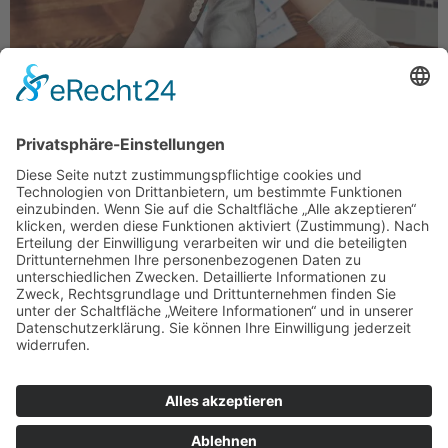
Hand drauf: Wenn alle mitmachen, wird das LADE Crowdfunding
eine große Sache. Foto: fauxels auf pexel
Wenn Sie wollen, dass der Elektro-Mobilität die
Zukunft gehört, ist genau jetzt der Moment, das
möglich zu machen – beim LADE
Crowdfunding, das im November startet. Die
Details arbeiten wir derzeit noch aus, doch das
grundsätzliche Ziel ist es, eine seriöse
Finanzierung für die Produktion der ersten 100
LADEpunkte einzuwerben. Aktuell gehen wir
von einer Summe von 100.000 Euro aus.