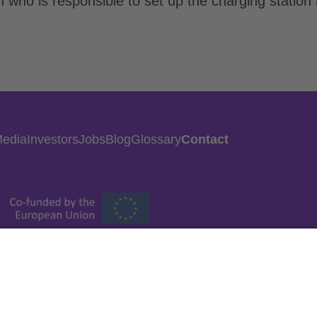
ian who is responsible to set up the charging station
Media
Investors
Jobs
Blog
Glossary
Contact