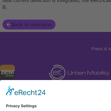
fault current detection is integrated, the electric
B.
Back to overview
Press & 