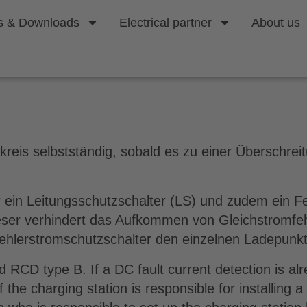
s & Downloads
Electrical partner
About us
breaker?
kreis selbstständig, sobald es zu einer Überschrei
r ein Leitungsschutzschalter (LS) und zudem ein F
eser verhindert das Aufkommen von Gleichstromfehl
 Fehlerstromschutzschalter den einzelnen Ladepun
CD type B. If a DC fault current detection is alre
of the charging station is responsible for installing 