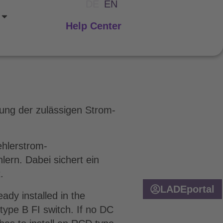
DE
EN
Help Center
tung der zulässigen Strom-
ehlerstrom-
ern. Dabei sichert ein
kt.
LADEportal
ady installed in the
a type B FI switch. If no DC